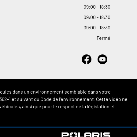
09
:
00 - 18
:
30
09
:
00 - 18
:
30
09
:
00 - 18
:
30
Fermé
véhicules dans un environnement semblable dans votre
 L.362-1 et suivant du Code de l'environnement. Cette vidéo ne
hicules, ainsi que pour le respect de la législation et